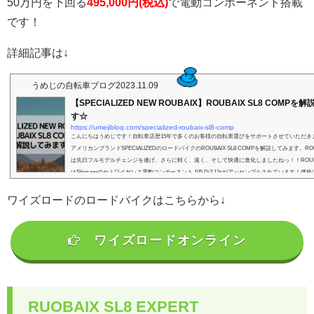
50万円を下回る
495,000円(税込)
で電動コンポーネント搭載
です！
詳細記事は↓
うめじの自転車ブログ
2023.11.09
【SPECIALIZED NEW ROUBAIX】ROUBAIX SL8 COMP
す☆
https://umejiblog.com/specialized-roubaix-sl8-comp
こんにちはうめじです！自転車店歴15年で多くのお客様の自転車選びをサポートさせていただき
アメリカンブランドSPECIALIZEDのロードバイクのROUBAIX SL8 COMPを解説してみます。RO
は先日フルモデルチェンジを遂げ、さらに軽く、速く、そして快適に進化しましたねっ！！ROUBAIX
はShimanoのセミワイヤレス電動コンポーネント 105 Di2 12sがアッセンブルされています！価格は4
込)コストパフォーマンスも高いですよっ！電動コンポーネントはシフティングが圧倒的にらく
ド...
ワイズロードのロードバイクはこちらから↓
ワイズロードオンライン
RUOBAIX SL8 EXPERT