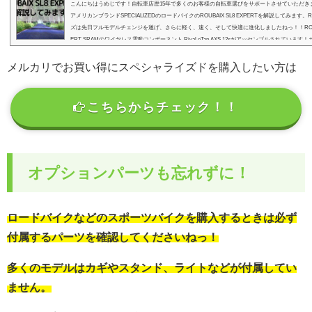
こんにちはうめじです！自転車店歴15年で多くのお客様の自転車選びをサポートさせていただき
アメリカンブランドSPECIALIZEDのロードバイクのROUBAIX SL8 EXPERTを解説してみます。R
ズは先日フルモデルチェンジを遂げ、さらに軽く、速く、そして快適に進化しましたねっ！！ROUBAIX
ERT SRAMのワイヤレス電動コンポーネント Rival eTap AXS 12sがアッセンブルされていま
ルにパワーメーターも標準装備で価格は770,000円(税込)コストパフォーマンスも高いですよっ
サイ...
メルカリでお買い得にスペシャライズドを購入したい方は
こちらからチェック！！
オプションパーツも忘れずに！
ロードバイクなどのスポーツバイクを購入するときは必ず
付属するパーツを確認してくださいねっ！
多くのモデルはカギやスタンド、ライトなどが付属してい
ません。