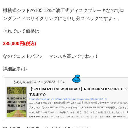
機械式シフトの105 12sに油圧式ディスクブレーキなのでロ
ングライドのサイクリングにも申し分スペックですよ～。
それでいて価格は
385,000円(税込)
なのでコストパフォーマンスも高いですねっ！
詳細記事は↓
うめじの自転車ブログ
2023.11.04
【SPECIALIZED NEW ROUBAIX】ROUBAIX SL8 SPORT 10
てみます☆
https://umejiblog.com/specialized-new-roubaix-sl8-sport-105
こんにちはうめじです！自転車店歴15年で多くのお客様の自転車選びをサポートさせていただき
アメリカンブランドSPECIALIZEDのロードバイクのROUBAIX SL8 SPORT 105を解説してみます
ーズは先日フルモデルチェンジを遂げ、さらに軽く、速く、そして快適に進化しましたねっ！！ROUBA
PORT 105は機械式シフトのShimano 105 12sがアッセンブルされています！価格は385,000円(
ーマンスも高いですよっ！ロングライドのサイクリングを快適に楽しみたい方におすすめのモデル
IX S...