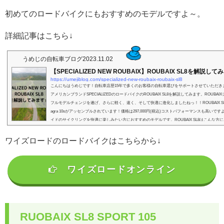
初めてのロードバイクにもおすすめのモデルですよ～。
詳細記事はこちら↓
うめじの自転車ブログ
2023.11.02
【SPECIALIZED NEW ROUBAIX】ROUBAIX SL8を解説し
https://umejiblog.com/specialized-new-roubaix-roubaix-sl8
こんにちはうめじです！自転車店歴15年で多くのお客様の自転車選びをサポートさせていただき
アメリカンブランドSPECIALIZEDのロードバイクのROUBAIX SL8を解説してみます。ROUBA
フルモデルチェンジを遂げ、さらに軽く、速く、そして快適に進化しましたねっ！！ROUBAIX SL8 はS
agra 10sがアッセンブルされています！価格は297,000円(税込)コストパフォーマンスも高いで
イドのサイクリングを快適に楽しみたい方におすすめのモデルです。ROUBAIX SL8はこんな方におす
n...
ワイズロードのロードバイクはこちらから↓
ワイズロードオンライン
RUOBAIX SL8 SPORT 105