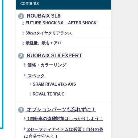
contents
ROUBAIX SL8
1
FUTURE SHOCK 3.0 AFTER SHOCK
38cのタイヤクリアランス
最軽量、最もエアロ
RUOBAIX SL8 EXPERT
2
価格・カラーリング
スペック
SRAM RIVAL eTap AXS
ROVAL TERRA C
オプションパーツも忘れずに！
3
1自転車の盗難対策はしっかりしよう！
2セーフティアイテムは必須！自分の身
は自分で守ろう！