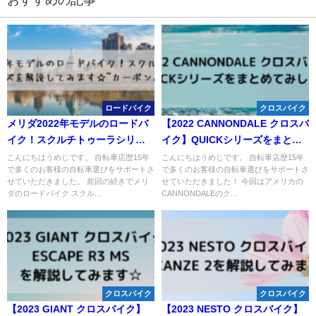
ロードバイク
クロスバイク
メリダ2022年モデルのロードバ
【2022 CANNONDALE クロスバ
イク！スクルチトゥーラシリー
イク】QUICKシリーズをまとめ
ズを解説してみます☆~カーボン
てみした☆
こんにちはうめじです。 自転車店歴15年
こんにちはうめじです。 自転車店歴15年
で多くのお客様の自転車選びをサポートさ
で多くのお客様の自転車選びをサポートさ
バイク~
せていただきました。 前回の続きでメリ
せていただきました！ 今回はアメリカの
ダのロードバイク スクル...
CANNONDALEのク...
クロスバイク
クロスバイク
【2023 GIANT クロスバイク】
【2023 NESTO クロスバイク】