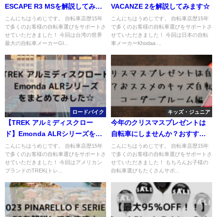
ESCAPE R3 MSを解説してみま
VACANZE 2を解説してみます☆
す☆
こんにちはうめじです。 自転車店歴15年
こんにちはうめじです。 自転車店歴15年
で多くのお客様の自転車選びをサポートさ
で多くのお客様の自転車選びをサポートさ
せていただきました！ 今回は台湾の世界
せていただきました！ 今回は日本の自転
最大の自転車メーカーGI...
車メーカーKhodaa ...
ロードバイク
キッズ・ジュニア
【TREK アルミディスクロー
今年のクリスマスプレゼントは
ド】Emonda ALRシリーズをま
自転車にしませんか？おすすめ
とめてみした☆
のキッズ自転車です☆コーダー
こんにちはうめじです。 自転車店歴15年
こんにちはうめじです。 自転車店歴15年
で多くのお客様の自転車選びをサポートさ
で多くのお客様の自転車選びをサポートさ
ブルーム編その１
せていただきました！ 今回はアメリカン
せていただきました！ もちろんお子様の
ブランドのTREK(トレ...
自転車選びもたくさんサポ...