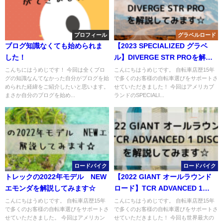
プロフィール
グラベルロード
ブログ知識なくても始められま
【2023 SPECIALIZED グラベ
した！
ル】DIVERGE STR PROを解説
してみます☆
こんちにはうめじです！ 今回は全くブロ
こんにちはうめじです。 自転車店歴15年
グの知識なんてなかった自分がブログを始
で多くのお客様の自転車選びをサポートさ
められた経緯をご紹介したいと思います。
せていただきました！ 今回はアメリカブ
まさか自分のブログを始め...
ランドのSPECIALI...
ロードバイク
ロードバイク
トレックの2022年モデル NEW
【2022 GIANT オールラウンド
エモンダを解説してみます☆
ロード】TCR ADVANCED 1
DISC を解説してみます☆
こんにちはうめじです。 自転車店歴15年
こんにちはうめじです。 自転車店歴15年
で多くのお客様の自転車選びをサポートさ
で多くのお客様の自転車選びをサポートさ
せていただきました。 今回はアメリカン
せていただきました！ 今回も世界最大の