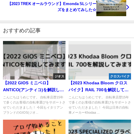
【2023 TREK オールラウンド】Emonda SLシリー
ズをまとめてみした☆
おすすめの記事
ジオス
クロスバイク
【2022 GIOS ミニベロ】
【2023 Khodaa Bloom クロス
ANTICO(アンティコ)を解説して
バイク】RAIL 700を解説してみ
みます☆
ます☆
こんにちはうめじです。 自転車店歴15年
こんにちはうめじです。 自転車店歴15年
で多くのお客様の自転車選びをサポートさ
で多くのお客様の自転車選びをサポートさ
せていただきました！ 今回もイタリアン
せていただきました！ 今回は日本の自転
ブランドのGIOS(ジオ...
車メーカーKhodaa ...