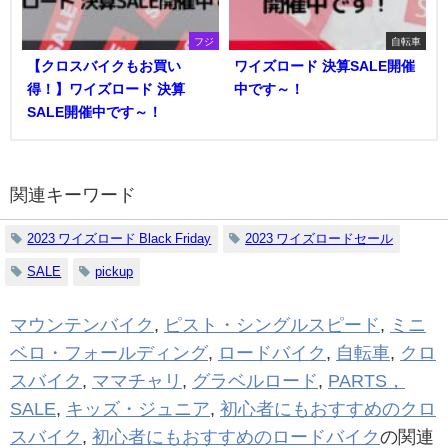
フジ
自転車
【クロスバイクもお買い
ワイズロード 決算SALE開催
得！】ワイズロード 決算
中です～！
SALE開催中です～！
関連キーワード
2023 ワイズロード Black Friday
2023 ワイズロードセール
SALE
pickup
マウンテンバイク
,
ピスト・シングルスピード
,
ミニ
ベロ・フォールディング
,
ロードバイク
,
自転車
,
クロ
スバイク
,
ママチャリ
,
グラベルロード
,
PARTS，
SALE
,
キッズ・ジュニア
,
初心者にもおすすめのクロ
スバイク
,
初心者にもおすすめのロードバイク
の関連