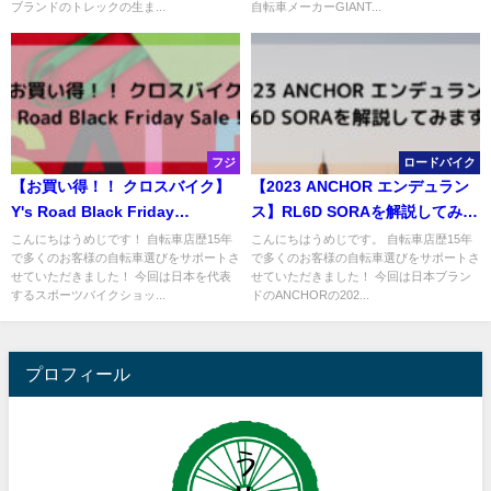
ブランドのトレックの生ま...
自転車メーカーGIANT...
フジ
ロードバイク
【お買い得！！ クロスバイク】
【2023 ANCHOR エンデュラン
Y's Road Black Friday
ス】RL6D SORAを解説してみま
Sale！！
す☆
こんにちはうめじです！ 自転車店歴15年
こんにちはうめじです。 自転車店歴15年
で多くのお客様の自転車選びをサポートさ
で多くのお客様の自転車選びをサポートさ
せていただきました！ 今回は日本を代表
せていただきました！ 今回は日本ブラン
するスポーツバイクショッ...
ドのANCHORの202...
プロフィール