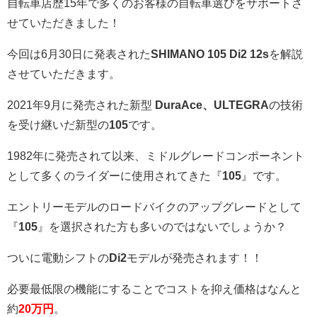
自転車店歴15年で多くのお客様の自転車選びをサポートさ
せていただきました！
今回は6月30日に発表された
SHIMANO 105 Di2 12s
を解説
させていただきます。
2021年9月に発売された新型
DuraAce、ULTEGRA
の技術
を受け継いだ新型の
105
です。
1982年に発売されて以来、ミドルグレードコンポーネント
として多くのライダーに使用されてきた『
105
』です。
エントリーモデルのロードバイクのアップグレードとして
『
105
』を選択された方も多いのではないでしょうか？
ついに電動シフトの
Di2
モデルが発売されます！！
必要最低限の機能にすることでコストを抑え価格はなんと
約
20万円
。