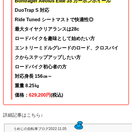
Bontrager Aeolus Elite 35 カーボンホイール
DuoTrap S 対応
Ride Tuned シートマストで快適性◎
最大タイヤクリアランスは28c
ロードバイクを趣味として始めたい方
エントリーミドルグレードのロード、クロスバイ
クからステップアップしたい方
ロードバイク初心者の方
対応身長 156㎝～
重量 8.25
㎏
価格：
629,200
円
(税込)
詳細記事はこちら↓
うめじの自転車ブログ
2022.11.05