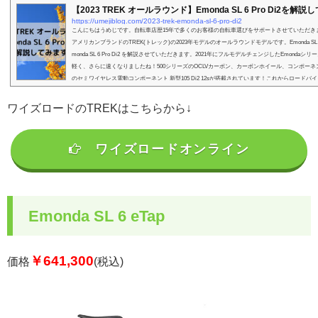
【2023 TREK オールラウンド】Emonda SL 6 Pro Di2を解
https://umejiblog.com/2023-trek-emonda-sl-6-pro-di2
こんにちはうめじです。自転車店歴15年で多くのお客様の自転車選びをサポートさせていただき
アメリカンブランドのTREK(トレック)の2023年モデルのオールラウンドモデルです。Emonda S
monda SL 6 Pro Di2 を解説させていただきます。2021年にフルモデルチェンジしたEmondaシ
軽く、さらに速くなりましたね！500シリーズのOCLVカーボン、カーボンホイール、コンポーネント
のセミワイヤレス電動コンポーネント 新型105 Di2 12sが搭載されています！これからロードバイク
ワイズロードのTREKはこちらから↓
ワイズロードオンライン
Emonda SL 6 eTap
￥641,300
価格
(税込)