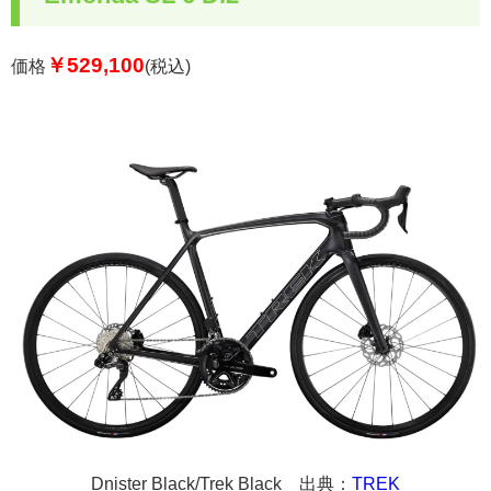
￥529,100
価格
(税込)
Dnister Black/Trek Black
出典：
TREK