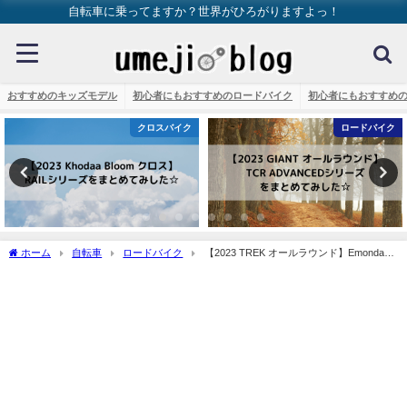
自転車に乗ってますか？世界がひろがりますよっ！
おすすめのキッズモデル
初心者にもおすすめのロードバイク
初心者にもおすすめ
バイク
ロードバイク
ロード
ホーム
自転車
ロードバイク
【2023 TREK オールラウンド】Emonda
SLシリーズをまとめてみした☆