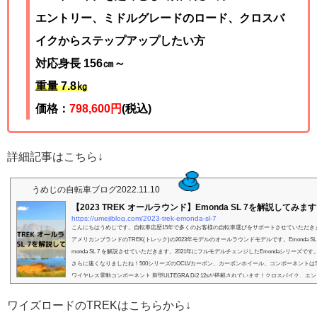
エントリー、ミドルグレードのロード、クロスバ
イクからステップアップしたい方
対応身長 156㎝～
重量 7.8
㎏
価格：
798,600
円
(税込)
詳細記事はこちら↓
うめじの自転車ブログ
2022.11.10
【2023 TREK オールラウンド】Emonda SL 7を解説してみま
https://umejiblog.com/2023-trek-emonda-sl-7
こんにちはうめじです。自転車店歴15年で多くのお客様の自転車選びをサポートさせていただき
アメリカンブランドのTREK(トレック)の2023年モデルのオールラウンドモデルです。Emonda S
monda SL 7 を解説させていただきます。2021年にフルモデルチェンジしたEmondaシリーズで
さらに速くなりましたね！500シリーズのOCLVカーボン、カーボンホイール、コンポーネントはSh
ワイヤレス電動コンポーネント 新型ULTEGRA Di2 12sが搭載されています！クロスバイク、エ
グ...
ワイズロードのTREKはこちらから↓