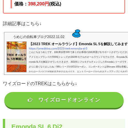
価格：
398,200
円
(税込)
詳細記事はこちら↓
うめじの自転車ブログ
2022.11.02
【2023 TREK オールラウンド】Emonda SL 5を解説してみま
https://umejiblog.com/2023-trek-emonda-sl-5
こんにちはうめじです。自転車店歴15年で多くのお客様の自転車選びをサポートさせていただき
アメリカンブランドのTREK(トレック)の2023年モデルのオールラウンドモデルです。Emonda S
monda SL 5 を解説させていただきます。2021年にフルモデルチェンジしたEmondaシリーズで
さらに速くなりましたね！500シリーズのOCLVカーボン、コンポーネントはShimano 105を搭
からロードバイクを始める方やクロスバイク、エントリーロードからのステップアップにもおすすめ
S...
ワイズロードのTREKはこちらから↓
ワイズロードオンライン
Emonda SL 6 Di2