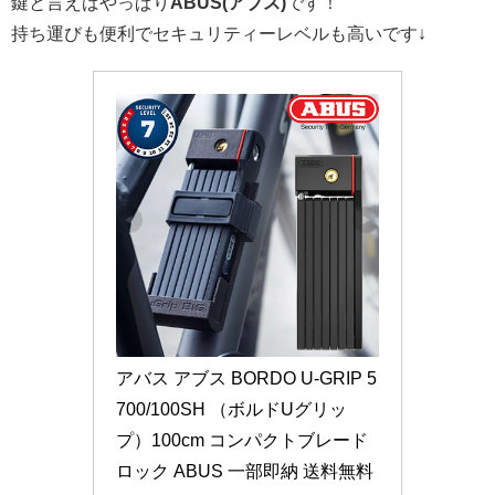
鍵と言えばやっぱり
ABUS(アブス)
です！
持ち運びも便利でセキュリティーレベルも高いです↓
アバス アブス BORDO U-GRIP 5
700/100SH （ボルドUグリッ
プ）100cm コンパクトブレード
ロック ABUS 一部即納 送料無料