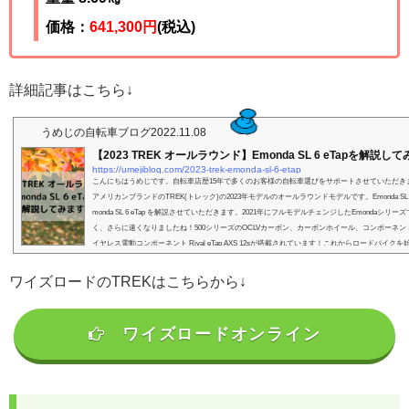
価格：
641,300
円
(税込)
詳細記事はこちら↓
うめじの自転車ブログ
2022.11.08
【2023 TREK オールラウンド】Emonda SL 6 eTapを解説し
https://umejiblog.com/2023-trek-emonda-sl-6-etap
こんにちはうめじです。自転車店歴15年で多くのお客様の自転車選びをサポートさせていただき
アメリカンブランドのTREK(トレック)の2023年モデルのオールラウンドモデルです。Emonda S
monda SL 6 eTap を解説させていただきます。2021年にフルモデルチェンジしたEmondaシリ
く、さらに速くなりましたね！500シリーズのOCLVカーボン、カーボンホイール、コンポーネン
イヤレス電動コンポーネント Rival eTap AXS 12sが搭載されています！これからロードバイクを始
ワイズロードのTREKはこちらから↓
ワイズロードオンライン