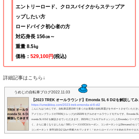
エントリーロード、クロスバイクからステップア
ップしたい方
ロードバイク初心者の方
対応身長 156㎝～
重量 8.5
㎏
価格：
529,100
円
(税込)
詳細記事はこちら↓
うめじの自転車ブログ
2022.11.03
【2023 TREK オールラウンド】Emonda SL 6 Di2を解説して
https://umejiblog.com/2023-trek-emonda-sl-6-di2
こんにちはうめじです。自転車店歴15年で多くのお客様の自転車選びをサポートさせていただき
アメリカンブランドのTREK(トレック)の2023年モデルのオールラウンドモデルです。Emonda S
monda SL 6 Di2 を解説させていただきます。2021年にフルモデルチェンジしたEmondaシリー
く、さらに速くなりましたね！500シリーズのOCLVカーボン、コンポーネントはShimanoのセ
コンポーネント 新型105 Di2 12sが搭載されています！これからロードバイクを始める方やクロ
ト...