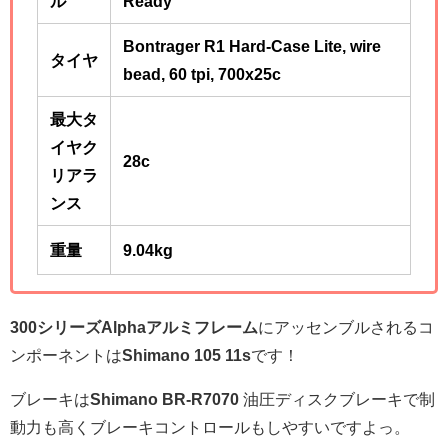
ル
Ready
Bontrager R1 Hard-Case Lite, wire
タイヤ
bead, 60 tpi, 700x25c
最大タ
イヤク
28c
リアラ
ンス
重量
9.04kg
300シリーズAlphaアルミフレーム
にアッセンブルされるコ
ンポーネントは
Shimano 105 11s
です！
ブレーキは
Shimano BR-R7070
油圧ディスクブレーキで制
動力も高くブレーキコントロールもしやすいですよっ。