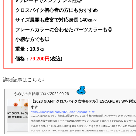
Vブレーキでメンテナンス性◎
クロスバイク初心者の方にもおすすめ
サイズ展開も豊富で対応身長 140㎝～
フレームカラーに合わせたパーツカラーも◎
小柄な方でも◎
重量：10.5㎏
価格：
79,200円
(税込)
詳細記事はこちら↓
うめじの自転車ブログ
2022.09.26
【2023 GIANT クロスバイク女性モデル】ESCAPE R3 Wを
す☆
https://umejiblog.com/2023-giant-escape-r3-w
こんにちはうめじです。自転車店歴15年で多くのお客様の自転車選びをサポートさせていただき
台湾の世界最大の自転車メーカーGIANTの女性ブランドのLivのクロスバイクのESCAPE シリー
デルのクロスバイクESCAPE R3 W を解説させていただきます！日本人が日本人のために生み
のクロスバイクで、2004年に発売以来で累計出荷台数50万台を突破したベストセラーモデルのESC