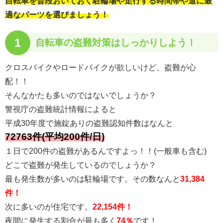
自転車を普段おいておく駐輪場や走行する時間帯や道に最
適なパーツを選びましょう！
1
自転車の
盗難対策はしっかりしよう！
クロスバイクやロードバイクが欲しいけど、盗難が心
配！！
そんなかたも多いのではないでしょうか？
警視庁の盗難統計情報によると
平成30年度で施錠ありの盗難認知件数はなんと
72763件(平均200件/日)
１日で200件の盗難があるんですよっ！！(一般車も含む)
どこで盗難が発生しているのでしょうか？
最も発生数が多いのは駐輪場です。その数なんと
31,384
件！
次に多いのが住宅です。
22,154件！
夜間に発生する割合が最も多く
74％
です！