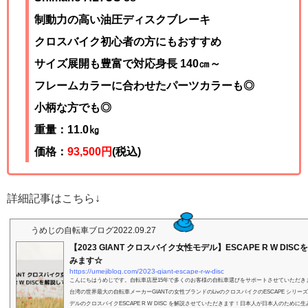
制動力の高い油圧ディスクブレーキ
クロスバイク初心者の方にもおすすめ
サイズ展開も豊富で対応身長 140㎝～
フレームカラーに合わせたパーツカラーも◎
小柄な方でも◎
重量：11.0㎏
価格：
93,500円
(税込)
詳細記事はこちら↓
うめじの自転車ブログ
2022.09.27
【2023 GIANT クロスバイク女性モデル】ESCAPE R W DIS
みます☆
https://umejiblog.com/2023-giant-escape-r-w-disc
こんにちはうめじです。自転車店歴15年で多くのお客様の自転車選びをサポートさせていただき
台湾の世界最大の自転車メーカーGIANTの女性ブランドのLivのクロスバイクのESCAPE シリー
デルのクロスバイクESCAPE R W DISC を解説させていただきます！日本人が日本人のために