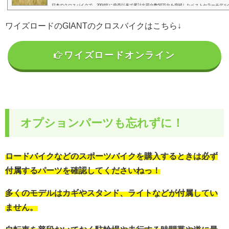
日本のクロスバイクで、2004年に発売以来で累計出荷台数50万台を突破したベストセラーモデルのE
ーズ。このベストセラーモデルをベースに作られた女性モデルのクロスバイクです。どのクロス
し...
ワイズロードのGIANTのクロスバイクはこちら↓
ワイズロードオンライン
オプションパーツも忘れずに！
ロードバイクなどのスポーツバイクを購入するときは必ず
付属するパーツを確認してくださいねっ！
多くのモデルはカギやスタンド、ライトなどが付属してい
ません。