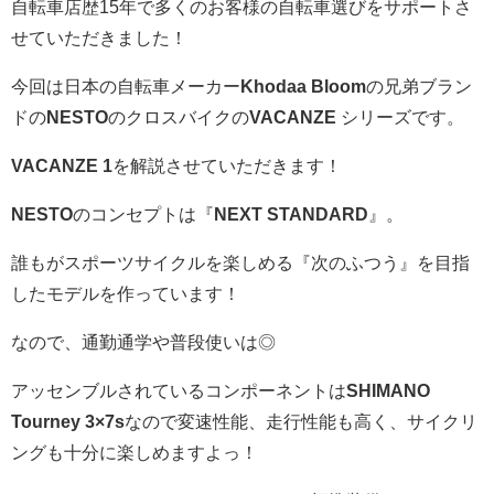
自転車店歴15年で多くのお客様の自転車選びをサポートさ
せていただきました！
今回は日本の自転車メーカー
Khodaa Bloom
の兄弟ブラン
ドの
NESTO
のクロスバイクの
VACANZE
シリーズです。
VACANZE 1
を解説させていただきます！
NESTO
のコンセプトは『
NEXT STANDARD
』。
誰もがスポーツサイクルを楽しめる『次のふつう』を目指
したモデルを作っています！
なので、通勤通学や普段使いは◎
アッセンブルされているコンポーネントは
SHIMANO
Tourney 3×7s
なので変速性能、走行性能も高く、サイクリ
ングも十分に楽しめますよっ！