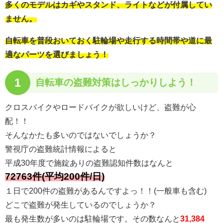
多くのモデルはカギやスタンド、ライトなどが付属してい
ません。
自転車を普段おいておく駐輪場や走行する時間帯や道に最
適なパーツを選びましょう！
1
自転車の
盗難対策はしっかりしよう！
クロスバイクやロードバイクが欲しいけど、盗難が心
配！！
そんなかたも多いのではないでしょうか？
警視庁の盗難統計情報によると
平成30年度で施錠ありの盗難認知件数はなんと
72763件(平均200件/日)
１日で200件の盗難があるんですよっ！！(一般車も含む)
どこで盗難が発生しているのでしょうか？
最も発生数が多いのは駐輪場です。その数なんと
31,384