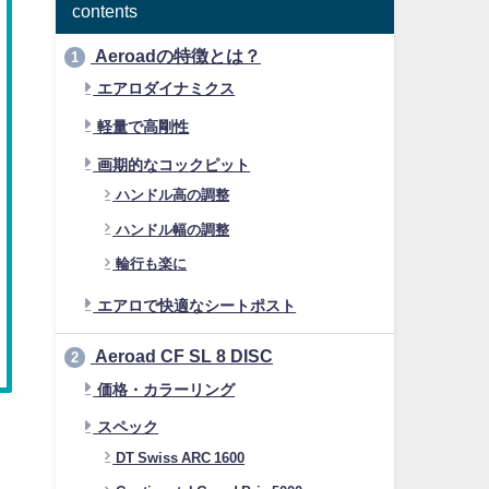
contents
Aeroadの特徴とは？
1
エアロダイナミクス
軽量で高剛性
画期的なコックピット
ハンドル高の調整
ハンドル幅の調整
輪行も楽に
エアロで快適なシートポスト
Aeroad CF SL 8 DISC
2
価格・カラーリング
スペック
DT Swiss ARC 1600