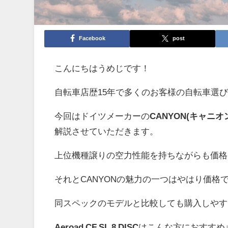
Facebook
post
こんにちはうめじです！
自転車店歴15年で多くのお客様の自転車選
今回はドイツメーカーの
CANYON(キャニオ
解説させていただきます。
上位機種譲りの空力性能を持ちながらも価格
それとCANYONの魅力の一つはやはり価格
同スペックのモデルと比較しても購入しやす
Aeroad CF SL 8 DISC
はこんな方におすすめ