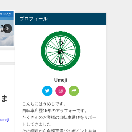
スバイク
クロスバイク
クロ
プロフィール
Umeji
みま
こんちにはうめじです。
自転車店歴15年のアラフォーです。
たくさんのお客様の自転車選びをサポー
umeji
トしてきました！
その経験から自転車選びのポイントや自