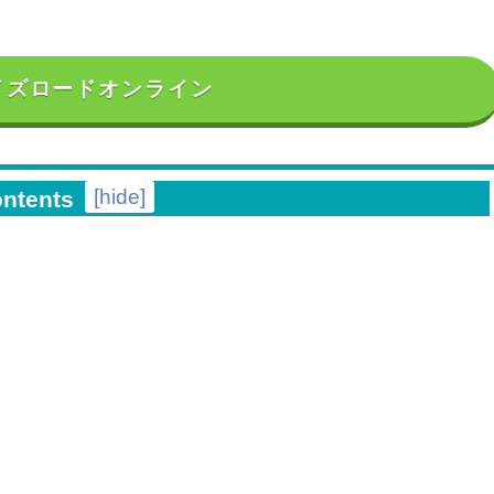
イズロードオンライン
[
hide
]
ontents