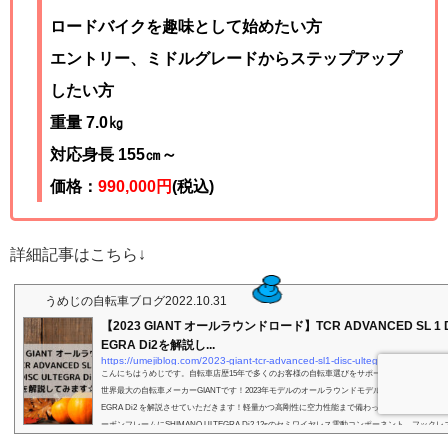
ロードバイクを趣味として始めたい方
エントリー、ミドルグレードからステップアップ
したい方
重量 7.0
㎏
対応身長 155㎝～
価格：
990,000
円
(税込)
詳細記事はこちら↓
うめじの自転車ブログ
2022.10.31
【2023 GIANT オールラウンドロード】TCR ADVANCED SL 1 D
EGRA Di2を解説し...
https://umejiblog.com/2023-giant-tcr-advanced-sl1-disc-ultegra-di2
こんにちはうめじです。自転車店歴15年で多くのお客様の自転車選びをサポートさせていただき
世界最大の自転車メーカーGIANTです！2023年モデルのオールラウンドモデルのTCR ADVANCED SL 
EGRA Di2 を解説させていただきます！軽量かつ高剛性に空力性能まで備わった新型TCRです。
ーボンフレームにSHIMANO ULTEGRA Di2 12sのセミワイヤレス電動コンポーネント、フック
ンホイールとハイスペックなモデルですねっ！しかも完成車重量は7.0kgと超軽量です！TCR ADVANCE