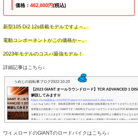
価格：
462,000円
(税込)
新型105 Di2 12s搭載モデルですよ～。
電動コンポーネントがこの価格か～。
2023年モデルのコスパ最強モデル！
詳細記事はこちら↓
うめじの自転車ブログ
2022.10.20
【2023 GIANT オールラウンドロード】TCR ADVANCED 1 DIS
解説してみます☆
https://umejiblog.com/2023-giant-tcr-advanced-1-disc-kom
こんにちはうめじです。自転車店歴15年で多くのお客様の自転車選びをサポートさせていただき
世界最大の自転車メーカーGIANTです！2023年モデルのオールラウンドモデルのTCR ADVANCED 1 
を解説させていただきます！※TCR ADVANCED 2 DISC KOMは2022年より継続モデルとなり
変更なし！！実はお買い得！？詳細記事はこちら↓軽量かつ高剛性に空力性能まで備わった新型T
センブルされているコンポーネントはShimanoのセミワイヤレス電動コンポーネント 新型 105 12s 
っ！！2023年...
ワイズロードのGIANTのロードバイクはこちら↓