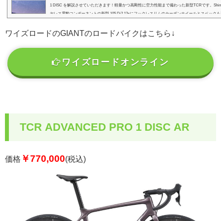
1 DISC を解説させていただきます！軽量かつ高剛性に空力性能まで備わった新型TCRです。Shim
ヤレス電動コンポーネントの新型 105 Di2 12sにフックレスリムのカーボンホイールとスペック
CR ADVANCED PRO 1 DISC はこんな方におすすめ↓fa-wrenchこんな方におすすめ！ 趣味と
い...
ワイズロードのGIANTのロードバイクはこちら↓
ワイズロードオンライン
TCR ADVANCED PRO 1 DISC AR
￥770,000
価格
(税込)