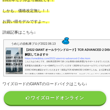
しかも、価格改定無し！！
お買い得モデルですよ～。
詳細記事はこちら↓
うめじの自転車ブログ
2022.06.13
【2022 GIANT オールラウンドロード】TCR ADVANCED 2 DIS
解説してみます☆
https://umejiblog.com/2022-giant-tcr-advanced-2-disc-kom
こんにちはうめじです。自転車店歴15年で多くのお客様の自転車選びをサポートさせていただき
世界最大の自転車メーカーGIANT(ジャイアント)です！2022年モデルのオールラウンドモデルのTCR
2 DISC KOMを解説させていただきます！前回はTCR ADVANCED 1 KOMでしたね。まだ記事
方は↓軽量かつ高剛性に空力性能まで備わった新型TCRです。カーボンフレームでコンポが105 1
ィスクブレーキ搭載モデルです！TCR ADVANCED 2 DISC KOM(TCR アドバンスド 2 ディスク
におすすめ...
ワイズロードのGIANTのロードバイクはこちら↓
ワイズロードオンライン