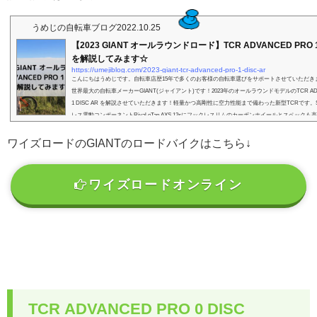
うめじの自転車ブログ
2022.10.25
【2023 GIANT オールラウンドロード】TCR ADVANCED PRO 1 
を解説してみます☆
https://umejiblog.com/2023-giant-tcr-advanced-pro-1-disc-ar
こんにちはうめじです。自転車店歴15年で多くのお客様の自転車選びをサポートさせていただき
世界最大の自転車メーカーGIANT(ジャイアント)です！2023年のオールラウンドモデルのTCR ADVA
1 DISC AR を解説させていただきます！軽量かつ高剛性に空力性能まで備わった新型TCRです。
レス電動コンポーネントRival eTap AXS 12sにフックレスリムのカーボンホイールとスペックも
R』＝All Road700×28cのタイヤとワイドレシオのコンポーネントが採用され、オンロードだけ
た...
ワイズロードのGIANTのロードバイクはこちら↓
ワイズロードオンライン
TCR ADVANCED PRO 0 DISC