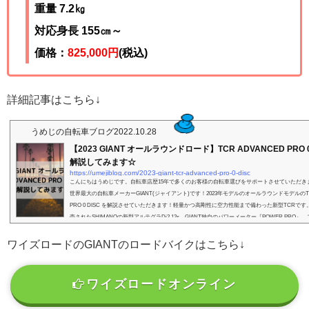
重量 7.2㎏
対応身長 155㎝～
価格：
825,000円
(税込)
詳細記事はこちら↓
うめじの自転車ブログ
2022.10.28
【2023 GIANT オールラウンドロード】TCR ADVANCED PRO 0
解説してみます☆
https://umejiblog.com/2023-giant-tcr-advanced-pro-0-disc
こんにちはうめじです。自転車店歴15年で多くのお客様の自転車選びをサポートさせていただき
世界最大の自転車メーカーGIANT(ジャイアント)です！2023年モデルのオールラウンドモデルのTCR
PRO 0 DISC を解説させていただきます！軽量かつ高剛性に空力性能まで備わった新型TCRです。
売されたSHIMANOの新型アルテグラDi2 12s、GIANT独自のパワーメーター『POWER PRO
のカーボンホイールとハイスペックなモデルですねっ！しかも完成車重量は7.2kgと超軽量です！TCR
D PRO 0 ...
ワイズロードのGIANTのロードバイクはこちら↓
ワイズロードオンライン