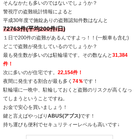
そんなかたも多いのではないでしょうか？
警視庁の盗難統計情報によると
平成30年度で施錠ありの盗難認知件数はなんと
72763件(平均200件/日)
１日で200件の盗難があるんですよっ！！(一般車も含む)
どこで盗難が発生しているのでしょうか？
最も発生数が多いのは駐輪場です。その数なんと
31,384
件！
次に多いのが住宅です。
22,154件！
夜間に発生する割合が最も多く
74％
です！
駐輪場に一晩中、駐輪しておくと盗難のリスクが高くなっ
てしまうということですね。
お金で安心を買いましょう！
鍵と言えばやっぱり
ABUS(アブス)
です！
持ち運びも便利でセキュリティーレベルも高いです↓