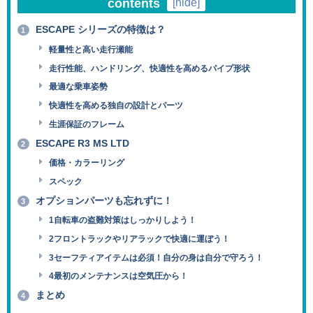
contents
[
hide
]
ESCAPE シリーズの特徴は？
1
軽量性と高い走行瀬能
走行性能、ハンドリング、快適性を高めるパイプ形状
最適な乗車姿勢
快適性を高める独自の設計とパーツ
生涯保証のフレーム
ESCAPE R3 MS LTD
2
価格・カラーリング
スペック
オプションパーツも忘れずに！
3
1自転車の盗難対策はしっかりしよう！
2フロントラックやリアラックで快適に運ぼう！
3セーフティアイテムは必須！自分の身は自分で守ろう！
4最初のメンテナンスは空気圧から！
まとめ
4