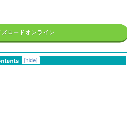
イズロードオンライン
[
hide
]
ontents