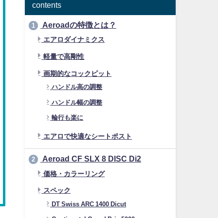
contents
Aeroadの特徴とは？
1
エアロダイナミクス
軽量で高剛性
画期的なコックピット
ハンドル高の調整
ハンドル幅の調整
輪行も楽に
エアロで快適なシートポスト
Aeroad CF SLX 8 DISC Di2
2
価格・カラーリング
スペック
DT Swiss ARC 1400 Dicut