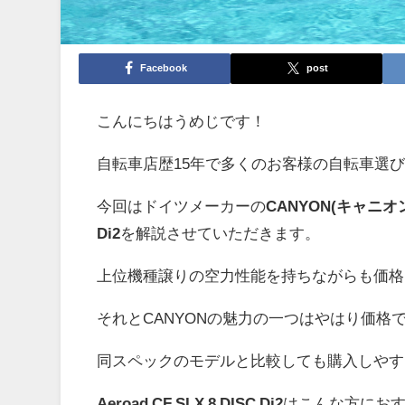
Facebook
post
こんにちはうめじです！
自転車店歴15年で多くのお客様の自転車選
今回はドイツメーカーの
CANYON(キャニオ
Di2
を解説させていただきます。
上位機種譲りの空力性能を持ちながらも価格
それとCANYONの魅力の一つはやはり価格
同スペックのモデルと比較しても購入しやす
Aeroad CF SLX 8 DISC Di2
はこんな方におす