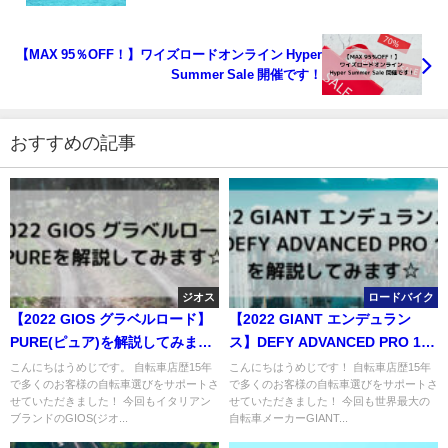
【MAX 95％OFF！】ワイズロードオンライン Hyper
Summer Sale 開催です！
おすすめの記事
ジオス
ロードバイク
【2022 GIOS グラベルロード】
【2022 GIANT エンデュラン
PURE(ピュア)を解説してみます
ス】DEFY ADVANCED PRO 1を
☆
解説してみます☆
こんにちはうめじです。 自転車店歴15年
こんにちはうめじです！ 自転車店歴15年
で多くのお客様の自転車選びをサポートさ
で多くのお客様の自転車選びをサポートさ
せていただきました！ 今回もイタリアン
せていただきました！ 今回も世界最大の
ブランドのGIOS(ジオ...
自転車メーカーGIANT...