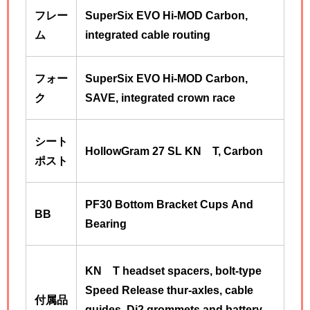
フレー
SuperSix EVO Hi-MOD Carbon,
ム
integrated cable routing
フォー
SuperSix EVO Hi-MOD Carbon,
ク
SAVE, integrated crown race
シート
HollowGram 27 SL KNØT, Carbon
ポスト
PF30 Bottom Bracket Cups And
BB
Bearing
KNØT headset spacers, bolt-type
Speed Release thur-axles, cable
付属品
guides, Di2 grommets and battery