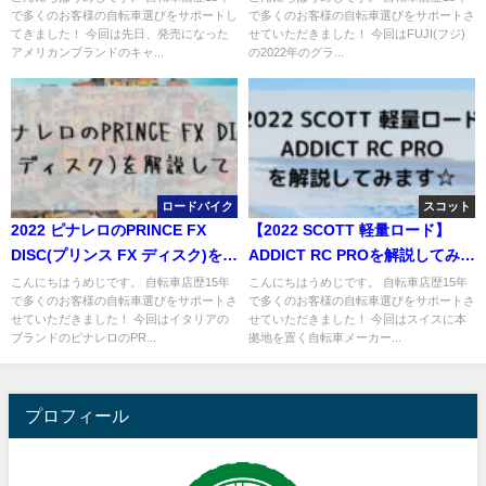
で多くのお客様の自転車選びをサポートし
で多くのお客様の自転車選びをサポートさ
てきました！ 今回は先日、発売になった
せていただきました！ 今回はFUJI(フジ)
アメリカンブランドのキャ...
の2022年のグラ...
ロードバイク
スコット
2022 ピナレロのPRINCE FX
【2022 SCOTT 軽量ロード】
DISC(プリンス FX ディスク)を解
ADDICT RC PROを解説してみま
説してみます☆
す☆
こんにちはうめじです。 自転車店歴15年
こんにちはうめじです。 自転車店歴15年
で多くのお客様の自転車選びをサポートさ
で多くのお客様の自転車選びをサポートさ
せていただきました！ 今回はイタリアの
せていただきました！ 今回はスイスに本
ブランドのピナレロのPR...
拠地を置く自転車メーカー...
プロフィール