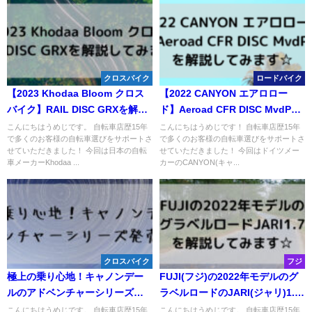
クロスバイク
ロードバイク
【2023 Khodaa Bloom クロス
【2022 CANYON エアロロー
バイク】RAIL DISC GRXを解説
ド】Aeroad CFR DISC MvdPを
してみます☆
解説してみます☆
こんにちはうめじです。 自転車店歴15年
こんにちはうめじです！ 自転車店歴15年
で多くのお客様の自転車選びをサポートさ
で多くのお客様の自転車選びをサポートさ
せていただきました！ 今回は日本の自転
せていただきました！ 今回はドイツメー
車メーカーKhodaa ...
カーのCANYON(キャ...
クロスバイク
フジ
極上の乗り心地！キャノンデー
FUJI(フジ)の2022年モデルのグ
ルのアドベンチャーシリーズ発
ラベルロードのJARI(ジャリ)1.7
売です☆
を解説してみます☆
こんにちはうめじです。 自転車店歴15年
こんにちはうめじです。 自転車店歴15年