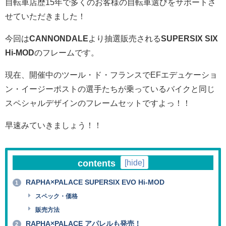
自転車店歴15年で多くのお客様の自転車選びをサポートさ
せていただきました！
今回は
CANNONDALE
より抽選販売される
SUPERSIX SIX
Hi-MOD
のフレームです。
現在、開催中のツール・ド・フランスで
EFエデュケーショ
ン・イージーポストの選手たちが乗っているバイクと同じ
スペシャルデザインのフレームセットですよっ！！
早速みていきましょう！！
contents
[
hide
]
RAPHA×PALACE SUPERSIX EVO Hi-MOD
1
スペック・価格
販売方法
RAPHA×PALACE アパレルも発売！
2