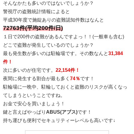
そんなかたも多いのではないでしょうか？
警視庁の盗難統計情報によると
平成30年度で施錠ありの盗難認知件数はなんと
72763件(平均200件/日)
１日で200件の盗難があるんですよっ！！(一般車も含む)
どこで盗難が発生しているのでしょうか？
最も発生数が多いのは駐輪場です。その数なんと
31,384
件！
次に多いのが住宅です。
22,154件！
夜間に発生する割合が最も多く
74％
です！
駐輪場に一晩中、駐輪しておくと盗難のリスクが高くなっ
てしまうということですね。
お金で安心を買いましょう！
鍵と言えばやっぱり
ABUS(アブス)
です！
持ち運びも便利でセキュリティーレベルも高いです↓