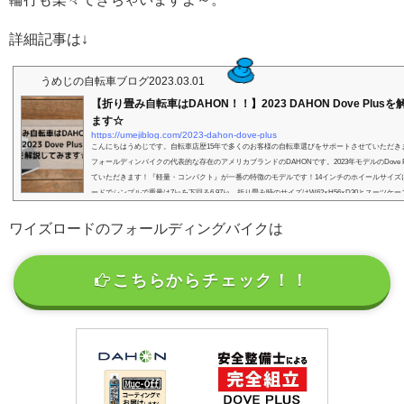
詳細記事は↓
うめじの自転車ブログ
2023.03.01
【折り畳み自転車はDAHON！！】2023 DAHON Dove Plus
ます☆
https://umejiblog.com/2023-dahon-dove-plus
こんにちはうめじです。自転車店歴15年で多くのお客様の自転車選びをサポートさせていただき
フォールディンバイクの代表的な存在のアメリカブランドのDAHONです。2023年モデルのDove P
ていただきます！『軽量・コンパクト』が一番の特徴のモデルです！14インチのホイールサイズ
ードでシンプルで重量は7㎏を下回る6.97㎏。折り畳み時のサイズはW62×H56×D30とスーツケ
っ！玄関や車にも楽に収納できちゃいますね。Dove Plusはこんな方におすすめ↓fa-wrenchこん
め！...
ワイズロードのフォールディングバイクは
こちらからチェック！！