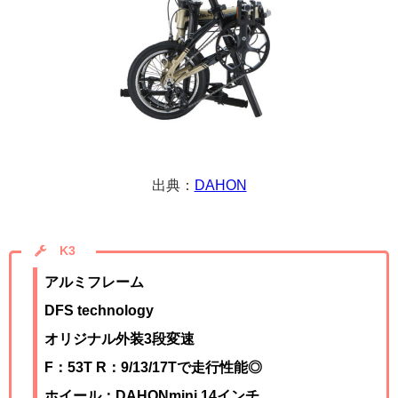
出典：
DAHON
K3
アルミフレーム
DFS technology
オリジナル外装3段変速
F：53T R：9/13/17Tで走行性能◎
ホイール：DAHONmini 14インチ