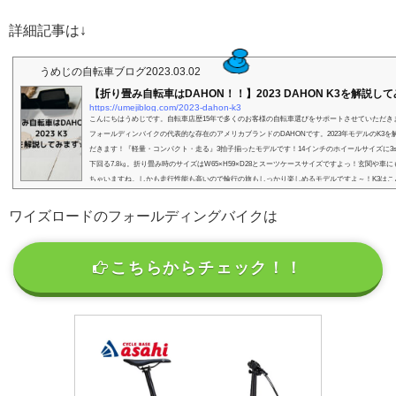
詳細記事は↓
うめじの自転車ブログ
2023.03.02
【折り畳み自転車はDAHON！！】2023 DAHON K3を解説し
https://umejiblog.com/2023-dahon-k3
こんにちはうめじです。自転車店歴15年で多くのお客様の自転車選びをサポートさせていただき
フォールディンバイクの代表的な存在のアメリカブランドのDAHONです。2023年モデルのK3を
だきます！『軽量・コンパクト・走る』3拍子揃ったモデルです！14インチのホイールサイズに3
下回る7.8㎏。折り畳み時のサイズはW65×H59×D28とスーツケースサイズですよっ！玄関や車
ちゃいますね。しかも走行性能も高いので輪行の旅もしっかり楽しめるモデルですよ～！K3はこ
め...
ワイズロードのフォールディングバイクは
こちらからチェック！！