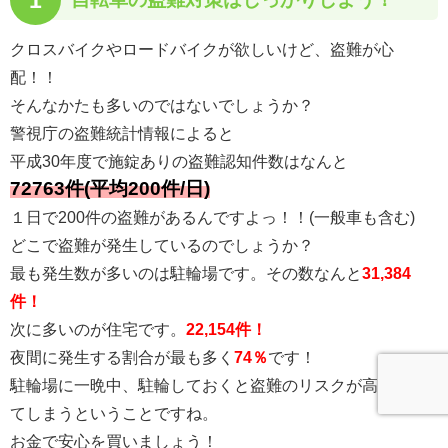
クロスバイクやロードバイクが欲しいけど、盗難が心
配！！
そんなかたも多いのではないでしょうか？
警視庁の盗難統計情報によると
平成30年度で施錠ありの盗難認知件数はなんと
72763件(平均200件/日)
１日で200件の盗難があるんですよっ！！(一般車も含む)
どこで盗難が発生しているのでしょうか？
最も発生数が多いのは駐輪場です。その数なんと
31,384
件！
次に多いのが住宅です。
22,154件！
夜間に発生する割合が最も多く
74％
です！
駐輪場に一晩中、駐輪しておくと盗難のリスクが高くなっ
てしまうということですね。
お金で安心を買いましょう！