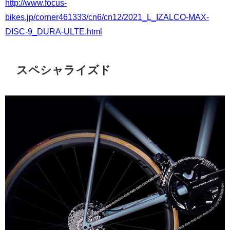
http://www.focus-
bikes.jp/corner461333/cn6/cn12/2021_L_IZALCO-MAX-
DISC-9_DURA-ULTE.html
スペシャライズド