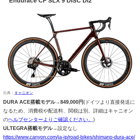
Endurace CF SLX 9 DISC Di2
出典：
キャニオン
DURA ACE搭載モデル→
849,000
円
(ドイツより直接発送に
なるため、消費税や配送料、関税は別。詳細はキャニオン
の
ヘルプセンターよりご確認ください。
)
ULTEGRA搭載モデル→
設定なし
https://www.canyon.com/ja-jp/road-bikes/shimano-dura-ace/