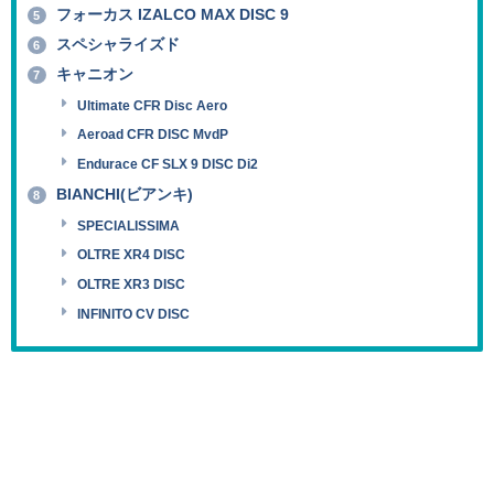
フォーカス IZALCO MAX DISC 9
5
スペシャライズド
6
キャニオン
7
Ultimate CFR Disc Aero
Aeroad CFR DISC MvdP
Endurace CF SLX 9 DISC Di2
BIANCHI(ビアンキ)
8
SPECIALISSIMA
OLTRE XR4 DISC
OLTRE XR3 DISC
INFINITO CV DISC