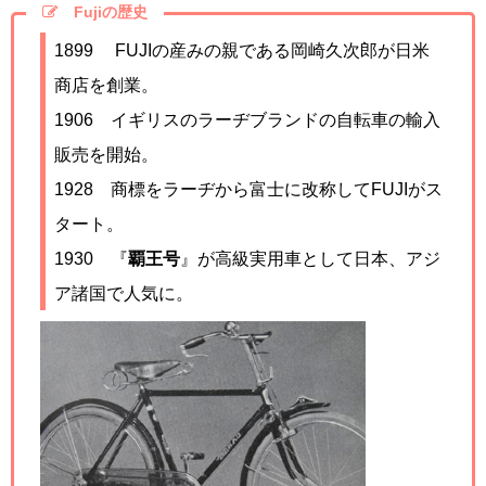
Fujiの歴史
1899
FUJIの産みの親である岡崎久次郎が日米
商店を創業。
1906
イギリスのラーヂブランドの自転車の輸入
販売を開始。
1928
商標をラーヂから富士に改称してFUJIがス
タート。
1930 『
覇王号
』が高級実用車として日本、アジ
ア諸国で人気に。