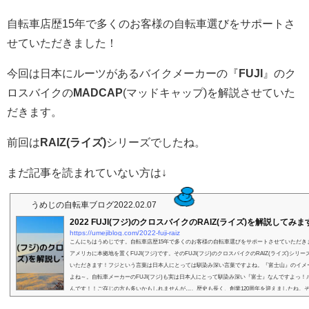
自転車店歴15年で多くのお客様の自転車選びをサポートさ
せていただきました！
今回は日本にルーツがあるバイクメーカーの『
FUJI
』のク
ロスバイクの
MADCAP
(マッドキャップ)を解説させていた
だきます。
前回は
RAIZ(ライズ)
シリーズでしたね。
まだ記事を読まれていない方は↓
うめじの自転車ブログ
2022.02.07
2022 FUJI(フジ)のクロスバイクのRAIZ(ライズ)を解説してみま
https://umejiblog.com/2022-fuji-raiz
こんにちはうめじです。自転車店歴15年で多くのお客様の自転車選びをサポートさせていただき
アメリカに本拠地を置くFUJI(フジ)です。そのFUJI(フジ)のクロスバイクのRAIZ(ライズ)シリ
いただきます！フジという言葉は日本人にとっては馴染み深い言葉ですよね。『富士山』のイメ
よね～。自転車メーカーのFUJI(フジ)も実は日本人にとって馴染み深い『富士』なんですよっ！
んです！！ご存じの方も多いかもしれませんが…。歴史も長く、創業120周年を迎えましたね。そん