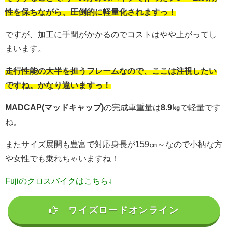
性を保ちながら、圧倒的に軽量化されますっ！
ですが、加工に手間がかかるのでコストはやや上がってし
まいます。
走行性能の大半を担うフレームなので、ここは注視したい
ですね。かなり違いますっ！
MADCAP(マッドキャップ)
の完成車重量は
8.9㎏
で軽量です
ね。
またサイズ展開も豊富で対応身長が159㎝～なので小柄な方
や女性でも乗れちゃいますね！
Fujiのクロスバイクはこちら↓
ワイズロードオンライン