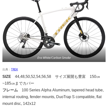
Era White/Carbon Smoke
出典：
TREK
SIZE
44,48,50,52,54,56,58
サイズ展開も豊富 150㎝
~185㎝までカバ
ー
フレーム
100 Series Alpha Aluminum, tapered head tube,
internal routing, fender mounts, DuoTrap S compatible,
flat
mount disc, 142x12