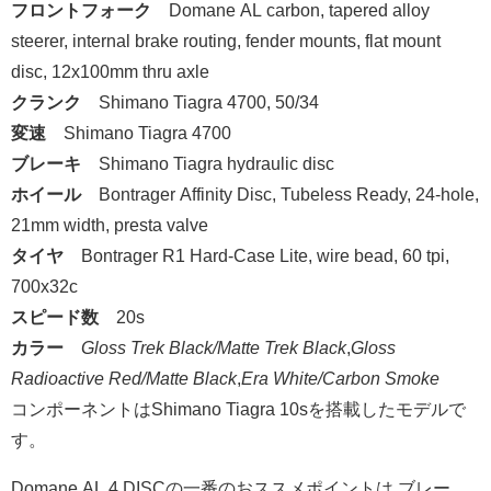
フロントフォーク
Domane AL carbon, tapered alloy
steerer, internal brake routing, fender mounts,
flat mount
disc, 12x100mm thru axle
クランク
Shimano Tiagra 4700, 50/34
変速
Shimano Tiagra 4700
ブレーキ
Shimano Tiagra hydraulic disc
ホイール
Bontrager Affinity Disc,
Tubeless Ready
, 24-hole,
21mm width, presta valve
タイヤ
Bontrager R1 Hard-Case Lite, wire bead, 60 tpi,
700x32c
スピード数
20s
カラー
Gloss Trek Black/Matte Trek Black
,
Gloss
Radioactive Red/Matte Black
,
Era White/Carbon Smoke
コンポーネントはShimano Tiagra 10sを搭載したモデルで
す。
Domane AL 4 DISCの一番のおススメポイントは ブレー