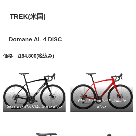
TREK(米国)
Domane AL 4 DISC
価格 \184,800(税込み)
Gloss Radioactive Red/Matte
Gloss Trek Black/Matte Trek Black
Black