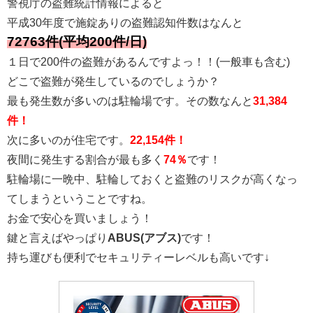
警視庁の盗難統計情報によると
平成30年度で施錠ありの盗難認知件数はなんと
72763件(平均200件/日)
１日で200件の盗難があるんですよっ！！(一般車も含む)
どこで盗難が発生しているのでしょうか？
最も発生数が多いのは駐輪場です。その数なんと
31,384
件！
次に多いのが住宅です。
22,154件！
夜間に発生する割合が最も多く
74％
です！
駐輪場に一晩中、駐輪しておくと盗難のリスクが高くなっ
てしまうということですね。
お金で安心を買いましょう！
鍵と言えばやっぱり
ABUS(アブス)
です！
持ち運びも便利でセキュリティーレベルも高いです↓