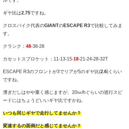
ギヤ比は
2.75
ですね。
クロスバイク代表の
GIANT
の
ESCAPE R3
で比較してみま
す。
クランク：
48
-38-28
カセットスプロケット：
11-13-15-
18
-21-24-28-32T
ESCAPE R3のフロントが3でリアが5のギヤ比(
2.6
)くらい
ですね。
漕ぎだしはやや重く感じますが、20㎞/hぐらいの巡行スピ
ードにはちょうどいいギヤ比ですかね。
いつも同じギヤで走行してませんか？
変速するの面倒だと感じてませんか？