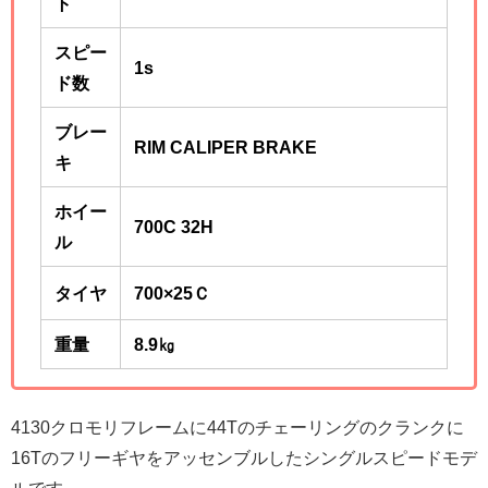
ト
スピー
1s
ド数
ブレー
RIM CALIPER BRAKE
キ
ホイー
700C 32H
ル
タイヤ
700×25Ｃ
重量
8.9㎏
4130クロモリフレームに44Tのチェーリングのクランクに
16Tのフリーギヤをアッセンブルしたシングルスピードモデ
ルです。