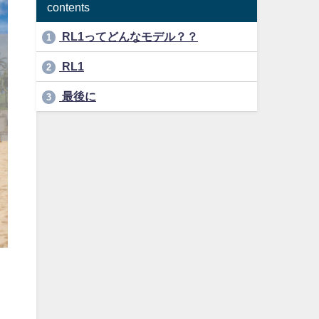
contents
RL1ってどんなモデル？？
1
RL1
2
最後に
3