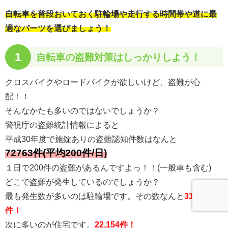
自転車を普段おいておく駐輪場や走行する時間帯や道に最
適なパーツを選びましょう！
1
自転車の
盗難対策はしっかりしよう！
クロスバイクやロードバイクが欲しいけど、盗難が心
配！！
そんなかたも多いのではないでしょうか？
警視庁の盗難統計情報によると
平成30年度で施錠ありの盗難認知件数はなんと
72763件(平均200件/日)
１日で200件の盗難があるんですよっ！！(一般車も含む)
どこで盗難が発生しているのでしょうか？
最も発生数が多いのは駐輪場です。その数なんと
31,384
件！
次に多いのが住宅です。
22,154件！