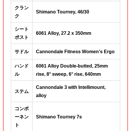
クラン
Shimano Tourney, 46/30
ク
シート
6061 Alloy, 27.2 x 350mm
ポスト
サドル
Cannondale Fitness Women's Ergo
ハンド
6061 Alloy Double-butted, 25mm
ル
rise, 8° sweep, 6° rise, 640mm
Cannondale 3 with Intellimount,
ステム
alloy
コンポ
ーネン
Shimano Tourney
7s
ト