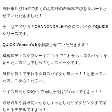
自転車店歴15年で多くのお客様の自転車選びをサポートさ
せていただきました！
今回はアメリカの
CANNONDALE
のクロスバイクの
QUICK
シリーズ
です。
QUICK Women’s 5
を解説させていただきます！
機械式ディスクブレーキに2×7sでこれからクロスバイクを
始めたい方にも申し分のないスペックです。
身長が低くて乗れるクロスバイクが無いっ！！と思ってい
た方、ご安心ください。
サイズ展開がXSからで適応身長は147㎝～ですよっ！！
通勤通学や普段使いからちょっとしたサイクリングまで楽
しめるモデルですよっ！