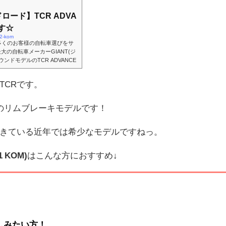
ドロード】TCR ADVA
ます☆
-2-kom
多くのお客様の自転車選びをサ
の自転車メーカーGIANT(ジ
ンドモデルのTCR ADVANCE
量かつ高剛性に空力性能まで備わ
ポが105のリムブレーキモデル
TCRです。
が減ってきている近年では希少
(TCR アドバンスド 2 KOM)は
...
 sのリムブレーキモデルです！
きている近年では希少なモデルですねっ。
 KOM)
はこんな方におすすめ↓
しみたい方！