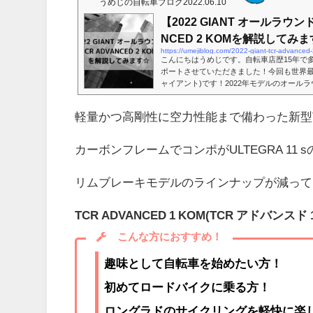
うめじの自転車ブログ
2022.06.10
【2022 GIANT オールラウン
NCED 2 KOMを解説してみ
https://umejiblog.com/2022-giant-tcr-advanced
こんにちはうめじです。自転車店歴15年で
ポートさせていただきました！今回も世界最大
ャイアント)です！2022年モデルのオールラウ
D 2 KOMを解説させていただきます！軽
った新型TCRです。カーボンフレームでコン
軽量かつ高剛性に空力性能まで備わった新型
です！リムブレーキモデルのラインナップ
なモデルですよっ。TCR ADVANCED 2 KOM
こんな方におすすめ↓fa-wrenchこんな方におす
カーボンフレームでコンポがULTEGRA 11
リムブレーキモデルのラインナップが減って
TCR ADVANCED 1 KOM(TCR アドバンスド 1
こんな方におすすめ！
趣味として自転車を始めたい方！
初めてロードバイクに乗る方！
ロングラドのサイクリングを軽快に楽