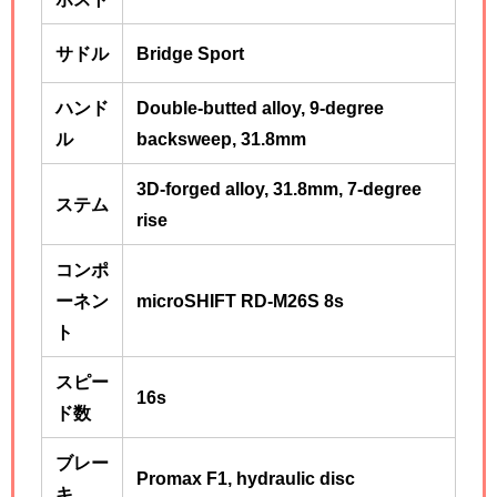
サドル
Bridge Sport
ハンド
Double-butted alloy, 9-degree
ル
backsweep, 31.8mm
3D-forged alloy, 31.8mm, 7-degree
ステム
rise
コンポ
ーネン
microSHIFT RD-M26S 8s
ト
スピー
16s
ド数
ブレー
Promax F1, hydraulic disc
キ