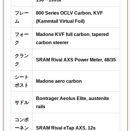
フレー
800 Series OCLV Carbon, KVF
ム
(Kammtail Virtual Foil)
フォー
Madone KVF full carbon, tapered
ク
carbon steerer
クラン
SRAM Rival AXS Power Meter, 48/35
ク
シート
Madone aero carbon
ポスト
Bontrager Aeolus Elite, austenite
サドル
rails
コンポ
ーネン
SRAM Rival eTap AXS, 12s