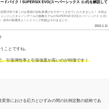
ロードバイク！SUPERSIX EVO(スーパーシックス エボ)を解説して
車店歴15年で多くのお客様の自転車選びをサポートさせていただきました！ 今回は
ェンジしたキャノンデールの旗艦モデルのSUPERSIX EVO(スパーシックス エボ)
 前作の軽量性とハンドリング性能はそのままにそ...
2022.1.11
？
うことですね。
で、引張弾性率と引張強度が高いのが特徴です！
性変形における応力とひずみの間の比例定数の総称であ