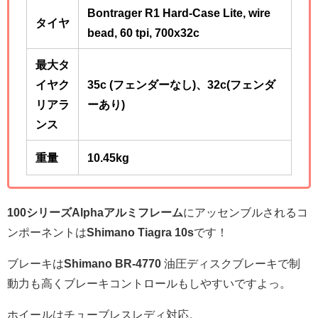
Bontrager R1 Hard-Case Lite, wire
タイヤ
bead, 60 tpi, 700x32c
最大タ
イヤク
35c (フェンダーなし)、32c(フェンダ
リアラ
ーあり)
ンス
重量
10.45
kg
100シリーズAlphaアルミフレーム
にアッセンブルされるコ
ンポーネントは
Shimano Tiagra 10s
です！
ブレーキは
Shimano BR-4770
油圧ディスクブレーキで制
動力も高くブレーキコントロールもしやすいですよっ。
ホイールはチューブレスレディ対応。