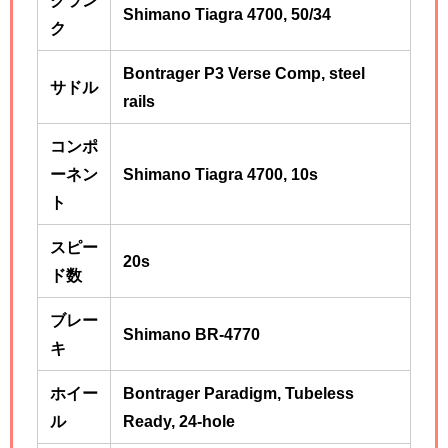
Shimano Tiagra 4700, 50/34
ク
Bontrager P3 Verse Comp, steel
サドル
rails
コンポ
ーネン
Shimano Tiagra 4700, 10s
ト
スピー
20s
ド数
ブレー
Shimano BR-4770
キ
ホイー
Bontrager Paradigm, Tubeless
ル
Ready, 24-hole