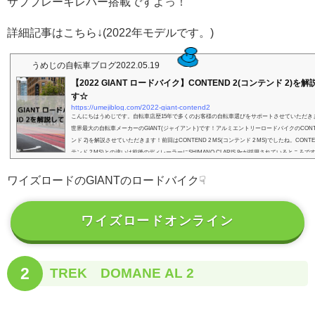
サブブレーキレバー搭載ですよっ！
詳細記事はこちら↓(2022年モデルです。)
うめじの自転車ブログ
2022.05.19
【2022 GIANT ロードバイク】CONTEND 2(コンテンド 2)を
す☆
https://umejiblog.com/2022-giant-contend2
こんにちはうめじです。自転車店歴15年で多くのお客様の自転車選びをサポートさせていただき
世界最大の自転車メーカーのGIANT(ジャイアント)です！アルミエントリーロードバイクのCONTE
ンド 2)を解説させていただきます！前回はCONTEND 2 MS(コンテンド 2 MS)でしたね。CONTEN
テンド 2 MS)との違いは前後のディレーラーにSHIMANO CLARIS 8sが採用されているところ
クの変速性能が左右されるところですね！やはりSHIMANOの方が変速性能は高いですよっ！CONTE
テンド 2 )...
ワイズロードのGIANTのロードバイク☟
ワイズロードオンライン
2
TREK DOMANE AL 2