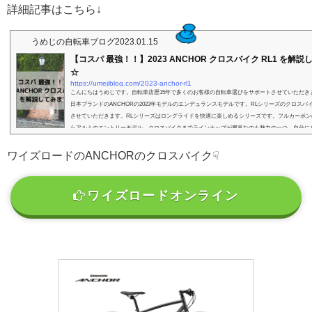
詳細記事はこちら↓
うめじの自転車ブログ
2023.01.15
【コスパ 最強！！】2023 ANCHOR クロスバイク RL1 を解
☆
https://umejiblog.com/2023-anchor-rl1
こんにちはうめじです。自転車店歴15年で多くのお客様の自転車選びをサポートさせていただき
日本ブランドのANCHORの2023年モデルのエンデュランスモデルです。RLシリーズのクロスバイ
させていただきます。RLシリーズはロングライドを快適に楽しめるシリーズです。フルカーボン
らアルミのエントリーモデル、クロスバイクまでラインナップが豊富なのも魅力の一つ。自分に
選んでくだいねっ☆RL1は上位モデルと同じくPROFORMATを用いて作られたアルミフレームにShimano
がア...
ワイズロードのANCHORのクロスバイク☟
ワイズロードオンライン