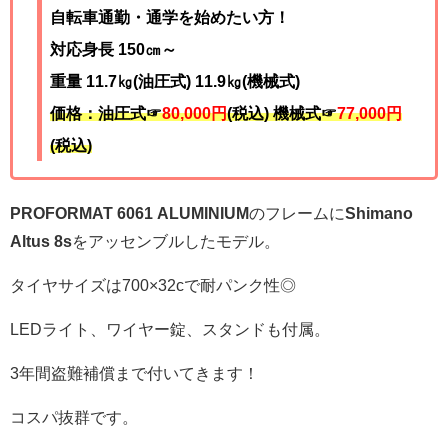
自転車通勤・通学を始めたい方！
対応身長 150㎝～
重量 11.7
㎏(油圧式) 11.9㎏(機械式)
価格：油圧式☞
80,000円
(税込) 機械式☞
77,000円
(税込)
PROFORMAT 6061 ALUMINIUM
のフレームに
Shimano
Altus 8s
をアッセンブルしたモデル。
タイヤサイズは700×32cで耐パンク性◎
LEDライト、ワイヤー錠、スタンドも付属。
3年間盗難補償まで付いてきます！
コスパ抜群です。