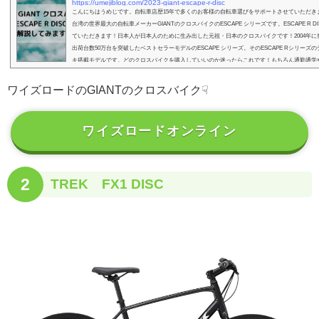
https://umejiblog.com/2023-giant-escape-r-disc
こんにちはうめじです。自転車店歴15年で多くのお客様の自転車選びをサポートさせていただき
台湾の世界最大の自転車メーカーGIANTのクロスバイクのESCAPE シリーズです。ESCAPE R DI
ていただきます！日本人が日本人のために生み出した元祖・日本のクロスバイクです！2004年に
出荷台数50万台を突破したベストセラーモデルのESCAPE シリーズ。そのESCAPE Rシリーズ
キ搭載モデルです。どのクロスバイクを購入していいのか迷ったらこれです！もちろん通勤通学
これ...
ワイズロードのGIANTのクロスバイク☟
ワイズロードオンライン
2
TREK FX1 DISC