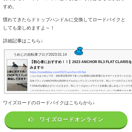
すめ。
慣れてきたらドトップハンドルに交換してロードバイクと
しても楽しめますよ～！
詳細記事はこちら↓
うめじの自転車ブログ
2023.01.14
【初心者におすすめ！！】2023 ANCHOR RL3 FLAT CLARI
みます☆
https://umejiblog.com/2023-anchor-rl3-flat
こんにちはうめじです。自転車店歴15年で多くのお客様の自転車選びをサポートさせていただき
日本ブランドのANCHORの2023年モデルのエンデュランスモデルです。RLシリーズのアルミモデル
T CRALISを解説させていただきます。RLシリーズはロングライドを快適に楽しめるシリーズで
ンの上位モデルからアルミのエントリーモデル、クロスバイクまでラインナップが豊富なのも魅
にあったモデルを選んでくだいねっ☆RL3 FLAT CRALISは上位モデルと同じくPROFORMAT
ルミフ...
ワイズロードのロードバイクはこちらから↓
ワイズロードオンライン