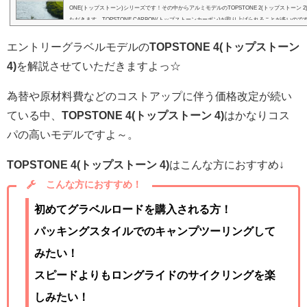
ONE(トップストーン)シリーズです！その中からアルミモデルのTOPSTONE 2(トップストーン 
ただきます。TOPSTONE CARBON(トップストーンカーボン)が取り上げられることが多いの
リーズもフルモデルチェンジをしていますよっ！そしてアルミモデルの一番の魅力は価格ですよ
ディスク...
エントリーグラベルモデルの
TOPSTONE 4(トップストーン
4)
を解説させていただきますよっ☆
為替や原材料費などのコストアップに伴う価格改定が続い
ている中、
TOPSTONE 4(トップストーン 4)
はかなりコス
パの高いモデルですよ～。
TOPSTONE 4(トップストーン 4)
はこんな方におすすめ↓
こんな方におすすめ！
初めてグラベルロードを購入される方！
パッキングスタイルでのキャンプツーリングして
みたい！
スピードよりもロングライドのサイクリングを楽
しみたい！