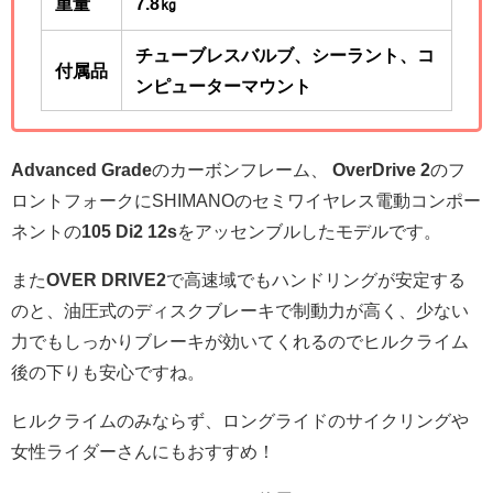
重量
7.8
㎏
チューブレスバルブ、シーラント、コ
付属品
ンピューターマウント
Advanced Grade
のカーボンフレーム、
OverDrive 2
のフ
ロントフォークにSHIMANOのセミワイヤレス電動コンポー
ネントの
105 Di2 12s
をアッセンブルしたモデルです。
また
OVER DRIVE2
で高速域でもハンドリングが安定する
のと、油圧式のディスクブレーキで制動力が高く、少ない
力でもしっかりブレーキが効いてくれるのでヒルクライム
後の下りも安心ですね。
ヒルクライムのみならず、ロングライドのサイクリングや
女性ライダーさんにもおすすめ！