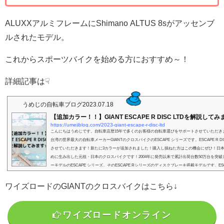
ALUXXアルミフレームにShimano ALTUS 8sがアッセンブ
ルされたモデル。
これからスポーツバイクを始める方におすすめ～！
詳細記事は☟
うめじの自転車ブログ
2023.07.18
【追加カラー！！】GIANT ESCAPE R DISC LTDを解説して
https://umejiblog.com/2023-giant-escape-r-disc-ltd
こんにちはうめじです。自転車店歴15年で多くのお客様の自転車選びをサポートさせていただき
台湾の世界最大の自転車メーカーGIANTのクロスバイクのESCAPE シリーズです。ESCAPE R DIS
させていただきます！新たに3カラーが追加されました！購入し損ねた方はこの機会にぜひ！日
めに生み出した元祖・日本のクロスバイクです！2004年に発売以来で累計出荷台数50万台を突
ーモデルのESCAPE シリーズ。そのESCAPE Rシリーズのディスクブレーキ搭載モデルです。ESCAPE
TDの...
ワイズロードのGIANTのクロスバイクはこちら↓
ワイズロードオンライン