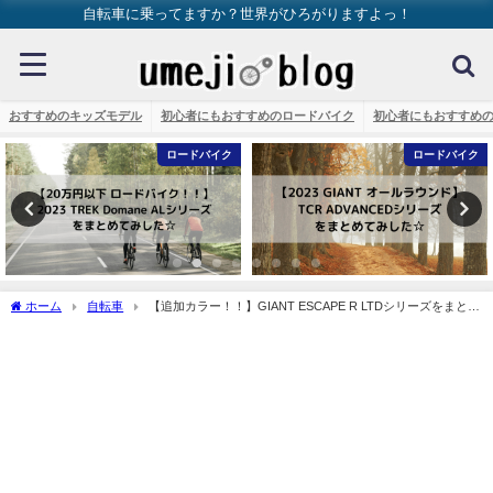
自転車に乗ってますか？世界がひろがりますよっ！
おすすめのキッズモデル
初心者にもおすすめのロードバイク
初心者にもおすすめ
バイク
ロードバイク
クロス
ホーム
自転車
【追加カラー！！】GIANT ESCAPE R LTDシリーズをまとめ
てみました☆