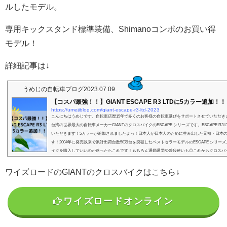
ルしたモデル。
専用キックスタンド標準装備、Shimanoコンポのお買い得
モデル！
詳細記事は↓
うめじの自転車ブログ
2023.07.09
【コスパ最強！！】GIANT ESCAPE R3 LTDに5カラー追加！！
https://umejiblog.com/giant-escape-r3-ltd-2023
こんにちはうめじです。自転車店歴15年で多くのお客様の自転車選びをサポートさせていただき
台湾の世界最大の自転車メーカーGIANTのクロスバイクのESCAPE シリーズです。ESCAPE R3 
いただきます！5カラーが追加されましたよっ！日本人が日本人のために生み出した元祖・日本
す！2004年に発売以来で累計出荷台数50万台を突破したベストセラーモデルのESCAPE シリー
イクを購入していいのか迷ったらこれです！もちろん通勤通学や普段使いも◎これからクロスバ
方...
ワイズロードのGIANTのクロスバイクはこちら↓
ワイズロードオンライン