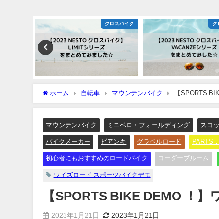
クロスバイク
クロスバイク
ク
ホーム
自転車
マウンテンバイク
【SPORTS 
マウンテンバイク
ミニベロ・フォールディング
スコ
バイクメーカー
ビアンキ
グラベルロード
PARTS，
初心者にもおすすめのロードバイク
コーダーブルーム
ワイズロード スポーツバイクデモ
【SPORTS BIKE DEM
2023年1月21日
2023年1月21日