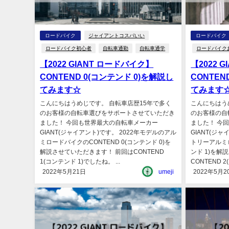
ロードバイク
ジャイアントコスパいい
ロードバイク
ロードバイク初心者
自転車通勤
自転車通学
ロードバイク
【2022 GIANT ロードバイク】
【2022 
CONTEND 0(コンテンド 0)を解説し
CONTEN
てみます☆
てみます
こんにちはうめじです。 自転車店歴15年で多く
こんにちはう
のお客様の自転車選びをサポートさせていただき
のお客様の自
ました！ 今回も世界最大の自転車メーカー
ました！ 今
GIANT(ジャイアント)です。 2022年モデルのアル
GIANT(ジ
ミロードバイクのCONTEND 0(コンテンド 0)を
トリーアルミロ
解説させていただきます！ 前回はCONTEND
ンド 1)を解
1(コンテンド 1)でしたね。 ...
CONTEND 2
2022年5月21日
umeji
2022年5月2