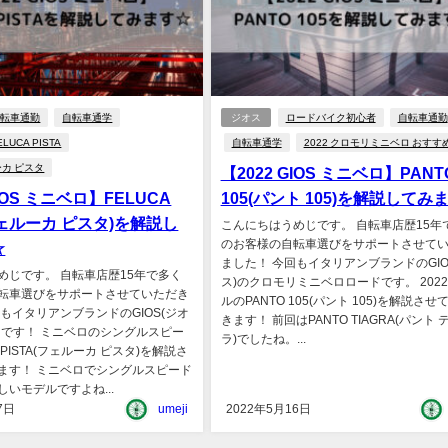
自転車通勤
自転車通学
ジオス
ロードバイク初心者
自転車通勤
ELUCA PISTA
自転車通学
2022 クロモリミニベロ おすす
ーカ ピスタ
【2022 GIOS ミニベロ】PANT
GIOS ミニベロ】FELUCA
105(パント 105)を解説してみ
(フェルーカ ピスタ)を解説し
こんにちはうめじです。 自転車店歴15年
のお客様の自転車選びをサポートさせて
☆
ました！ 今回もイタリアンブランドのGIO
めじです。 自転車店歴15年で多く
ス)のクロモリミニベロロードです。 202
転車選びをサポートさせていただき
ルのPANTO 105(パント 105)を解説さ
もイタリアンブランドのGIOS(ジオ
きます！ 前回はPANTO TIAGRA(パント
ロです！ ミニベロのシングルスピー
ラ)でしたね。...
 PISTA(フェルーカ ピスタ)を解説さ
ます！ ミニベロでシングルスピード
いモデルですよね...
7日
umeji
2022年5月16日