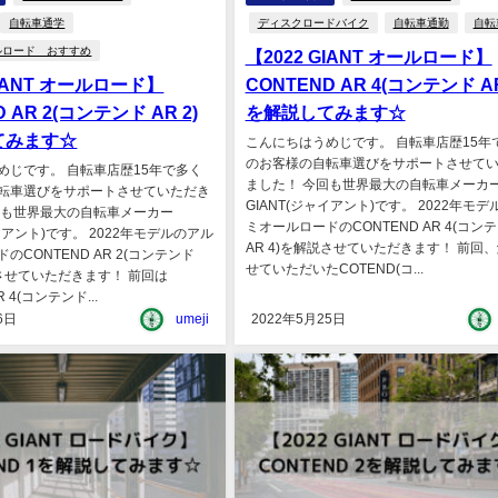
自転車通学
ディスクロードバイク
自転車通勤
自転
ベルロード おすすめ
【2022 GIANT オールロード】
GIANT オールロード】
CONTEND AR 4(コンテンド AR
 AR 2(コンテンド AR 2)
を解説してみます☆
てみます☆
こんにちはうめじです。 自転車店歴15年
のお客様の自転車選びをサポートさせて
めじです。 自転車店歴15年で多く
ました！ 今回も世界最大の自転車メーカ
転車選びをサポートさせていただき
GIANT(ジャイアント)です。 2022年モ
回も世界最大の自転車メーカー
ミオールロードのCONTEND AR 4(コン
ャイアント)です。 2022年モデルのアル
AR 4)を解説させていただきます！ 前回
のCONTEND AR 2(コンテンド
せていただいたCOTEND(コ...
説させていただきます！ 前回は
R 4(コンテンド...
6日
umeji
2022年5月25日