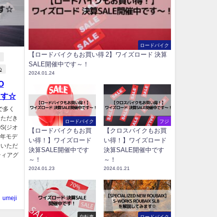
ロードバイク
【ロードバイクもお買い得 2】ワイズロード 決算
SALE開催中です～！
め
2024.01.24
O
ます☆
で多く
いただき
ロードバイク
フジ
S(ジオ
【ロードバイクもお買
【クロスバイクもお買
2年モデ
い得！】ワイズロード
い得！】ワイズロード
せていただ
決算SALE開催中です
決算SALE開催中です
 ティアグ
～！
～！
2024.01.23
2024.01.21
umeji
自転車
ロードバイク