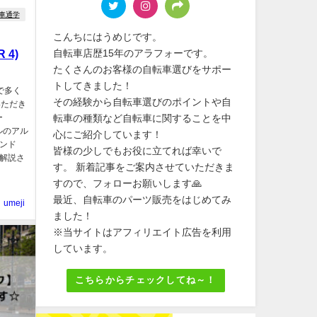
車通学
こんちにはうめじです。
自転車店歴15年のアラフォーです。
 4)
たくさんのお客様の自転車選びをサポー
トしてきました！
で多く
その経験から自転車選びのポイントや自
いただき
転車の種類など自転車に関することを中
ー
デルのアル
心にご紹介しています！
テンド
皆様の少しでもお役に立てれば幸いで
、解説さ
す。 新着記事をご案内させていただきま
すので、フォローお願いします🙏
最近、自転車のパーツ販売をはじめてみ
umeji
ました！
※当サイトはアフィリエイト広告を利用
しています。
こちらからチェックしてね～！