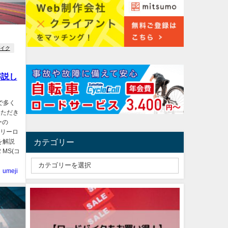
バイク
解説し
で多く
いただき
ーの
トリーロ
カテゴリー
)を解説
 MS(コ
umeji