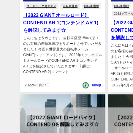
ロードバイクおススメ
自転車通勤
自転車通学
自転車通勤
2022 グラ
【2022 GIANT オールロード】
CONTEND AR 1(コンテンド AR 1)
【2022 
を解説してみます☆
CONTEND
を解説し
こんにちはうめじです。 自転車店歴15年で多く
のお客様の自転車選びをサポートさせていただき
こんにちはう
ました！ 今回も世界最大の自転車メーカー
のお客様の自
GIANT(ジャイアント)です。 2022年モデルのアル
ました！ 今
ミオールロードのCONTEND AR 1(コンテンド
GIANT(ジ
AR 1)を解説させていただきます！ 前回は
ミオールロード
CONTEND AR 2(コンテンド...
AR 2)を解
CONTEND A
2022年5月27日
umeji
2022年5月2