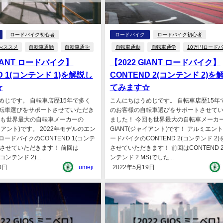
ロードバイク初心者
ロードバイク
ロードバイク初心者
おススメ
自転車通勤
自転車通学
自転車通勤
自転車通学
10万円ロード
GIANT ロードバイク】
【2022 GIANT ロードバイク】
D 1(コンテンド 1)を解説し
CONTEND 2(コンテンド 2)を
☆
てみます☆
めじです。 自転車店歴15年で多く
こんにちはうめじです。 自転車店歴15年
転車選びをサポートさせていただき
のお客様の自転車選びをサポートさせて
回も世界最大の自転車メーカーの
ました！ 今回も世界最大の自転車メーカ
ャイアント)です。 2022年モデルのエン
GIANT(ジャイアント)です！ アルミエン
ードバイクのCONTEND 1(コンテ
ードバイクのCONTEND 2(コンテンド 2
説させていただきます！ 前回は
させていただきます！ 前回はCONTEND 2
(コンテンド 2)...
ンテンド 2 MS)でした...
0日
umeji
2022年5月19日