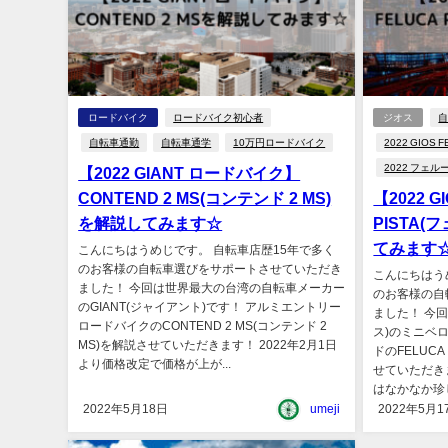
ロードバイク
ロードバイク初心者
ジオス
自転車通勤
自転車通学
10万円ロードバイク
2022 GIOS F
2022 フェル
【2022 GIANT ロードバイク】
CONTEND 2 MS(コンテンド 2 MS)
【2022 
を解説してみます☆
PISTA
てみます
こんにちはうめじです。 自転車店歴15年で多く
のお客様の自転車選びをサポートさせていただき
こんにちはう
ました！ 今回は世界最大の台湾の自転車メーカー
のお客様の自
のGIANT(ジャイアント)です！ アルミエントリー
ました！ 今回
ロードバイクのCONTEND 2 MS(コンテンド 2
ス)のミニベ
MS)を解説させていただきます！ 2022年2月1日
ドのFELUCA
より価格改定で価格が上が...
せていただき
はなかなか珍し
2022年5月18日
umeji
2022年5月1